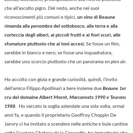
che all’ascolto pigro. Del resto, anche nei suoi
riconoscimenti più comuni e tipici,
un vino di Beaune
rimanda alla penombra del sottobosco, alla terra e alla
corteccia degli alberi, ai piccoli frutti e ai fiori scuri, alle
sfumature piuttosto che ai toni accesi.
Se fosse un film,
sarebbe in bianco e nero; se fosse una inquadratura,
sarebbe uno scorcio piuttosto che un panorama
en plen air
.
Ho accolto con gioia e grande curiosità, quindi, l’invito
dell’amico Filippo Apollinari a bere insieme due
Beaune 1er
cru del domaine Albert Morot,
Marconnets 1990 e Teurons
1988
. Ho varcato la soglia aziendale una sola volta, ormai
anni fa, e quando il proprietario Geoffroy Choppin De
Janvry ci ha invitato a scendere nelle antiche e buie cantine
sotto l’austero Chateau de la Creusotte, ho immaginato che