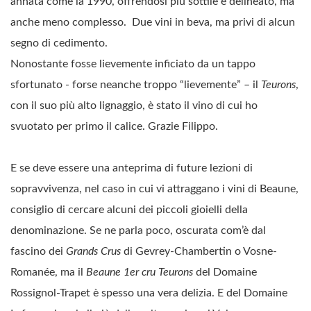
annata come la 1990, offrendosi più sottile e delineato, ma
anche meno complesso. Due vini in beva, ma privi di alcun
segno di cedimento.
Nonostante fosse lievemente inficiato da un tappo
sfortunato - forse neanche troppo “lievemente” – il
Teurons
,
con il suo più alto lignaggio, è stato il vino di cui ho
svuotato per primo il calice. Grazie Filippo.
E se deve essere una anteprima di future lezioni di
sopravvivenza, nel caso in cui vi attraggano i vini di Beaune,
consiglio di cercare alcuni dei piccoli gioielli della
denominazione. Se ne parla poco, oscurata com’è dal
fascino dei
Grands Crus
di Gevrey-Chambertin o Vosne-
Romanée, ma il
Beaune 1er cru Teurons
del Domaine
Rossignol-Trapet è spesso una vera delizia. E del Domaine