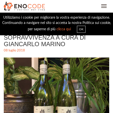
Toggl
navig
Utilizziamo i cookie per migliorare la vostra esperienza di navigazione.
Continuando a navigare nel sito si accetta la nostra Politica sui cookie,
BORGOGNA, LEZIONI DI
per saperne di più
clicca qui
OK
SOPRAVVIVENZA A CURA DI
GIANCARLO MARINO
08 luglio 2018