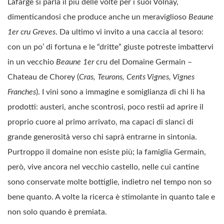
Lafarge si parla il più delle volte per i suoi Volnay,
dimenticandosi che produce anche un meraviglioso
Beaune
1er cru Greves
. Da ultimo vi invito a una caccia al tesoro:
con un po’ di fortuna e le “dritte” giuste potreste imbattervi
in un vecchio
Beaune 1er
cru del Domaine Germain –
Chateau de Chorey (
Cras, Teurons, Cents Vignes, Vignes
Franches
). I vini sono a immagine e somiglianza di chi li ha
prodotti: austeri, anche scontrosi, poco restii ad aprire il
proprio cuore al primo arrivato, ma capaci di slanci di
grande generosità verso chi saprà entrarne in sintonia.
Purtroppo il domaine non esiste più; la famiglia Germain,
però, vive ancora nel vecchio castello, nelle cui cantine
sono conservate molte bottiglie, indietro nel tempo non so
bene quanto. A volte la ricerca è stimolante in quanto tale e
non solo quando è premiata.