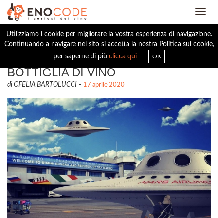
Toggl
navig
Utilizziamo i cookie per migliorare la vostra esperienza di navigazione.
Continuando a navigare nel sito si accetta la nostra Politica sui cookie,
GITE E PIC-NIC DISTOPICI CON
per saperne di più
clicca qui
OK
BOTTIGLIA DI VINO
di OFELIA BARTOLUCCI
-
17 aprile 2020