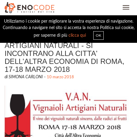
Toggl
navig
Utilizziamo i cookie per migliorare la vostra esperienza di navigazione.
Continuando a navigare nel sito si accetta la nostra Politica sui cookie,
I VIGNAIOLI VAN - VIGNAIOLI
per saperne di più
clicca qui
OK
ARTIGIANI NATURALI - SI
INCONTRANO ALLA CITTA'
DELL'ALTRA ECONOMIA DI ROMA,
17-18 MARZO 2018
di SIMONA CARLONI
-
10 marzo 2018