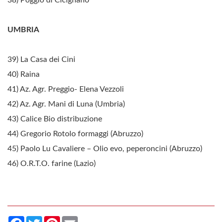
38) Poggio di Cicignano
UMBRIA
39) La Casa dei Cini
40) Raina
41) Az. Agr. Preggio- Elena Vezzoli
42) Az. Agr. Mani di Luna (Umbria)
43) Calice Bio distribuzione
44) Gregorio Rotolo formaggi (Abruzzo)
45) Paolo Lu Cavaliere – Olio evo, peperoncini (Abruzzo)
46) O.R.T.O. farine (Lazio)
Facebook
Twitter
Pinterest
Email