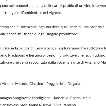
ame nel momento in cui a delineare il profilo di un vino interve
a morfologia dell'ambiente e del vigneto.
ntano sedici sottozone, ognuna delle quali gode di una propria a
lle scelte stilistiche di ogni singolo produttore.
'
Osteria Erbaluce
di Cesenatico, si esploreranno tre sottozone l
ana, Predappio e Bertinoro. Sezioni produttive che racchiudono 
cativa e che verrà raccontata dalla voce narrante di
Vitaliano Ma
: Vindice Metodo Classico - Poggio della Dogana-
omagna Sangiovese Modigliana - Ronchi di Castelluccio
angiovese Modigliana Riserva - Villa Papiano