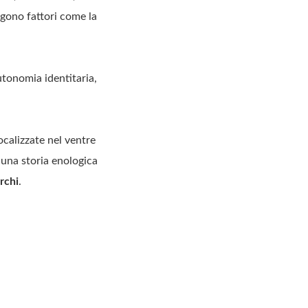
ngono fattori come la
utonomia identitaria,
ocalizzate nel ventre
una storia enologica
rchi
.