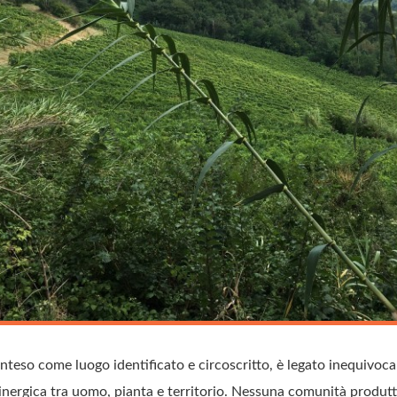
 inteso come luogo identificato e circoscritto, è legato inequivoc
sinergica tra uomo, pianta e territorio. Nessuna comunità produtti